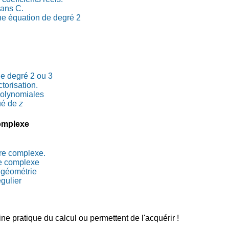
ans C.
une équation de degré 2
e degré 2 ou 3
torisation.
polynomiales
gué de
z
omplexe
re complexe.
e complexe
t géométrie
gulier
e pratique du calcul ou permettent de l'acquérir !