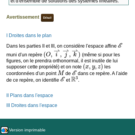
et d'ensemble de solutions des systèmes linéaires.
Avertissement
Détail
I Droites dans le plan
ℰ
Dans les parties II et III, on considère l'espace affine
(
O
,
i
⇀
,
j
⇀
,
k
⇀
)
muni d'un repère
(même si pour les
figures, on le prendra orthonormal, il est inutile de lui
(
x
,
y
,
z
)
supposer cette propriété) et on note
les
M
ℰ
coordonnées d'un point
de
dans ce repère. A l'aide
ℰ
ℝ
3
de ce repère, on identifie
et
.
II Plans dans l'espace
III Droites dans l'espace
Version imprimable