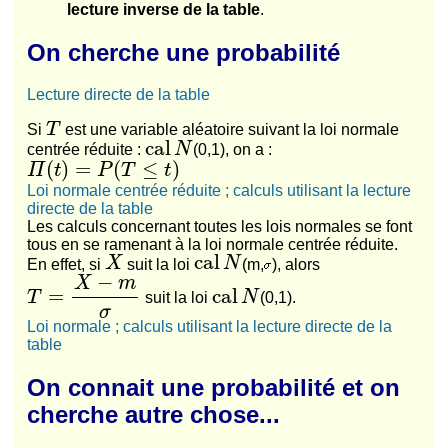
lecture inverse de la table
.
On cherche une probabilité
Lecture directe de la table
T
Si
est une variable aléatoire suivant la loi normale
cal
N
centrée réduite :
(0,1), on a :
Π
(
t
)
=
P
(
T
≤
t
)
Loi normale centrée réduite ; calculs utilisant la lecture
directe de la table
Les calculs concernant toutes les lois normales se font
tous en se ramenant à la loi normale centrée réduite.
X
cal
N
En effet, si
suit la loi
(m,
), alors
T
=
X
−
m
σ
cal
N
suit la loi
(0,1).
Loi normale ; calculs utilisant la lecture directe de la
table
On connait une probabilité et on
cherche autre chose...