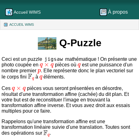
À propos
Accueil WIMS
ACCUEIL WIMS
(CURRENT)
Q-Puzzle
jigsaw
Ceci est un puzzle
mathématique ! On présente une
q
×
q
q
photo coupée en
pièces où
est une puissance d'un
p
nombre premier
. Elle représente donc le plan vectoriel sur
𝔽
q
q
le corps fini
à
éléments.
q
×
q
Ces
pièces vous seront présentées en désordre,
résultat d'une transformation affine (cachée) du dit plan. Et
votre but est de reconstituer l'image en trouvant la
transformation affine inverse. Et vous avez droit aux essais
multiples pour ce faire.
Rappelons qu'une transformation affine est une
transformation linéaire suivie d'une translation. Toutes sont
𝔽
q
des opérations sur
.