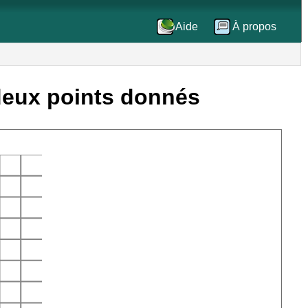
Aide
À propos
 deux points donnés