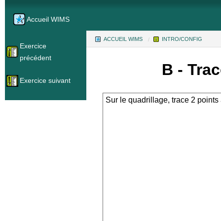
Accueil WIMS
ACCUEIL WIMS
INTRO/CONFIG
(CURR
Exercice
précédent
B - Tra
Exercice suivant
Sur le quadrillage, trace 2 point